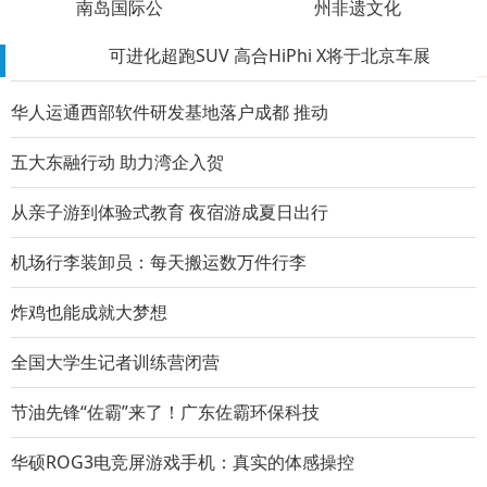
南岛国际公
州非遗文化
可进化超跑SUV 高合HiPhi X将于北京车展
推荐阅读榜
ROG3腾讯定制版与骁龙865+携手，横扫游戏
华人运通西部软件研发基地落户成都 推动
毫秒之间，ROG3腾讯定制版让你体验人生巅
五大东融行动 助力湾企入贺
华硕ROG3电竞屏游戏手机：真实的体感操控
从亲子游到体验式教育 夜宿游成夏日出行
比伯晒妻子泳装照霸气示爱 戴潜水镜海莉
机场行李装卸员：每天搬运数万件行李
李嫣晒机场照背包鼓鼓 回眸长发遮面露长
炸鸡也能成就大梦想
安以轩顺利产子超旺夫 老公为谢其辛苦购4
全国大学生记者训练营闭营
袁巴元否认新恋情 喊话女方称“媒体误读
节油先锋“佐霸”来了！广东佐霸环保科技
机场行李装卸员：每天搬运数万件行李
华硕ROG3电竞屏游戏手机：真实的体感操控