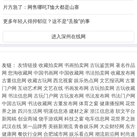
成群江豚 南京江面聚集嬉闹
片方急了：网售哪吒T恤大都是山寨
更多年轻人得抑郁症？这不是“丢脸”的事
进入深州在线网
友链：
友情链接
收藏拍卖网
书画拍卖网
古玩鉴赏网
著名作品
网
您淘收藏网
中国书画网
中国收藏网
书法拍卖网
收藏发布网
古董信息网
收藏古玩网
西北视窗
娱乐热点网
文艺报讯网
古董
门户网
互动艺术网
文艺在线
书画发布网
古玩拍卖网
古玩收藏
网
书法信息网
古玩门户网
古玩发布网
书法发布网
书法门户网
中国古玩网
书法收藏网
古董发布网
体育之窗
健康播报网
花世
界之旅
四川生活网
明溪信息港
建材之家
浙江信息港
软文平台
新闻稿
创业商城
饶手游戏网
科技之窗
电车信息网
花世界之旅
武汉在线
第一品牌秀
美丽新潮流
青春娱乐网
大众财经网
东方
健康网
餐饮行业网
合肥城市网
娱乐看点网
潮流前沿网
时尚速